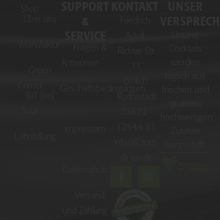
SUPPORT
KONTAKT
UNSER
Shop
&
VERSPREC
Über uns
Friedrich-
SERVICE
Unsere
Adolf-
Manufaktur
Fragen &
Cocktails
Richter-Str.
werden
Antworten
11
Green
täglich aus
07407
Corner
Geschäftsbedingungen
frischen und
TüT [on]
Rudolstadt
qualitativ
ToUr
03672 -
hochwertigen
12544 33
Impressum
Zutaten
Lohnfüllung
info(@)tuet-
hergestellt.
dir-ein.de
F
I
Datenschutz
a
n
c
s
Versand
e
t
b
a
und Zahlung
o
g