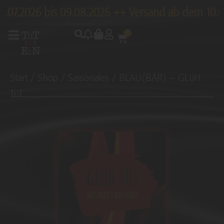
Zum
9.07.2026 bis 09.08.2026 ++ Versand ab dem 10.0
Inhalt
0
Warenkorb
springen
Start
/
Shop
/
Saisonales
/ BLAU(BÄR) – GLüH
TüT