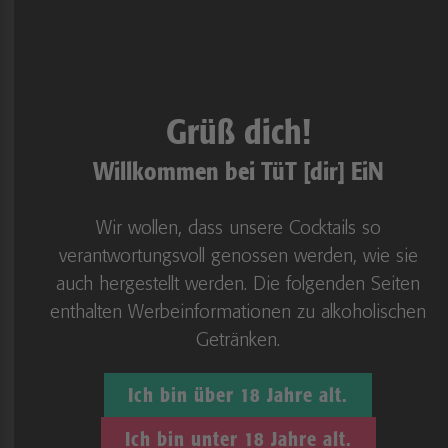
P18 Artikel!
Dies ist ein FSK18 Artikel – Du
musst mind. 18 Jahre sein um
Grüß dich!
dieses Produkt zu erwerben
Willkommen bei TüT [dir] EiN
Achtung!
Wir wollen, dass unsere Cocktails so
Du erwirbst nur das Produkt, keine
verantwortungsvoll genossen werden, wie sie
möglichen abgebildeten Deko- oder
auch hergestellt werden. Die folgenden Seiten
Zusatzelemente.
enthalten Werbeinformationen zu alkoholischen
Getränken.
Ich bin über 18 Jahre alt.
Ich bin unter 18 Jahre alt.