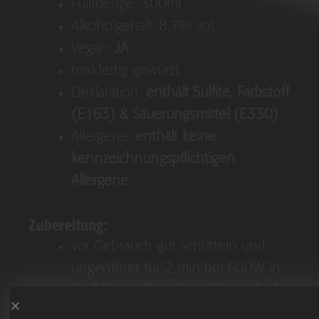
Füllmenge: 300ml
Alkoholgehalt: 8,7% vol.
Vegan:
JA
trinkfertig gewürzt
Deklaration:
enthält Sulfite, Farbstoff
(E163) & Säuerungsmittel (E330)
Allergene:
enthält keine
kennzeichnungspflichtigen
Allergene
Zubereitung:
vor Gebrauch gut schütteln und
ungeöffnet für 2 min bei 600W in
die Mikrowelle oder im Wasserbad
erhitzen, nicht kochen!